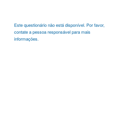
Pular
para
o
conteúdo
Este questionário não está disponível. Por favor,
contate a pessoa responsável para mais
informações.