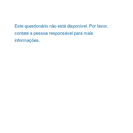
Pular
para
o
conteúdo
Este questionário não está disponível. Por favor,
contate a pessoa responsável para mais
informações.