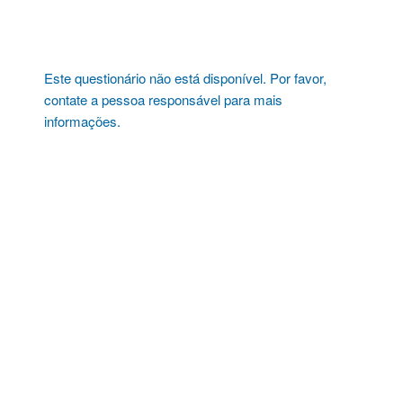
Pular
para
o
conteúdo
Este questionário não está disponível. Por favor,
contate a pessoa responsável para mais
informações.