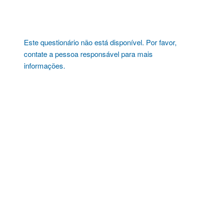
Pular
para
o
conteúdo
Este questionário não está disponível. Por favor,
contate a pessoa responsável para mais
informações.