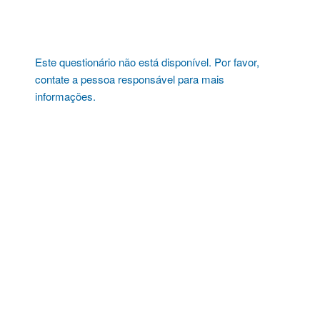
Pular
para
o
conteúdo
Este questionário não está disponível. Por favor,
contate a pessoa responsável para mais
informações.