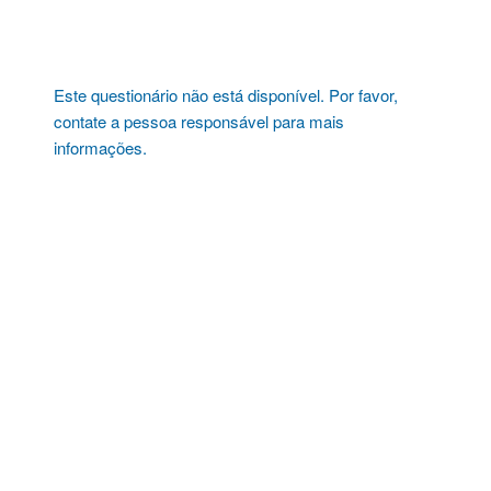
Pular
para
o
conteúdo
Este questionário não está disponível. Por favor,
contate a pessoa responsável para mais
informações.