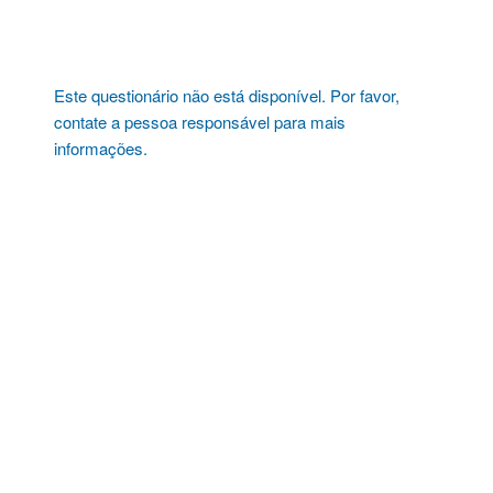
Pular
para
o
conteúdo
Este questionário não está disponível. Por favor,
contate a pessoa responsável para mais
informações.