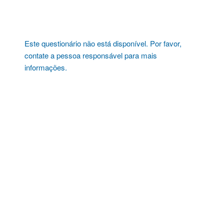
Pular
para
o
conteúdo
Este questionário não está disponível. Por favor,
contate a pessoa responsável para mais
informações.