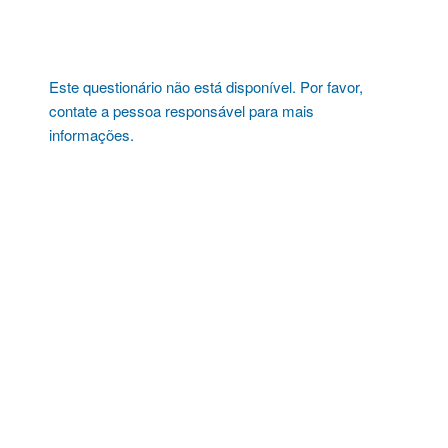
Pular
para
o
conteúdo
Este questionário não está disponível. Por favor,
contate a pessoa responsável para mais
informações.