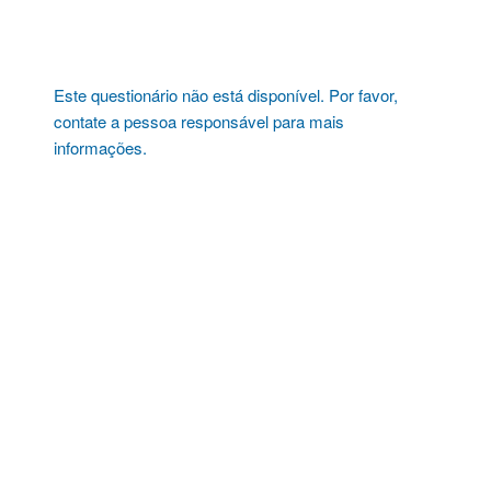
Pular
para
o
conteúdo
Este questionário não está disponível. Por favor,
contate a pessoa responsável para mais
informações.