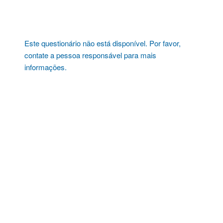
Pular
para
o
conteúdo
Este questionário não está disponível. Por favor,
contate a pessoa responsável para mais
informações.