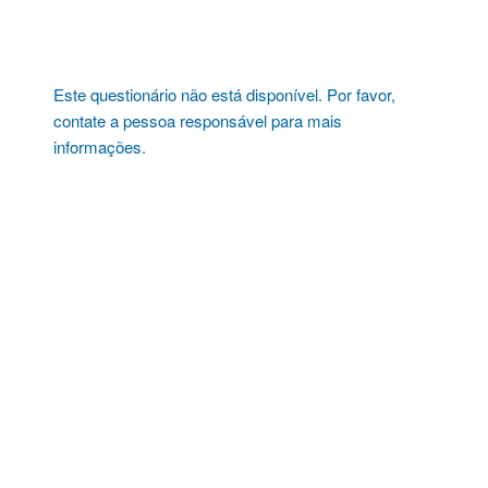
Pular
para
o
conteúdo
Este questionário não está disponível. Por favor,
contate a pessoa responsável para mais
informações.