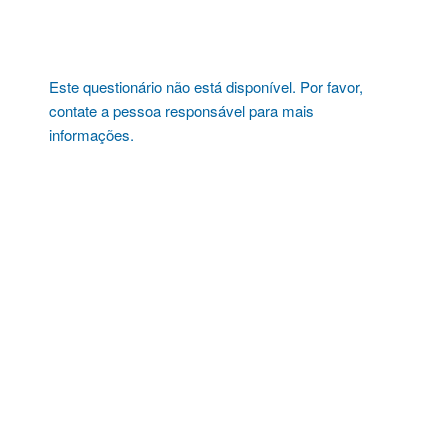
Pular
para
o
conteúdo
Este questionário não está disponível. Por favor,
contate a pessoa responsável para mais
informações.