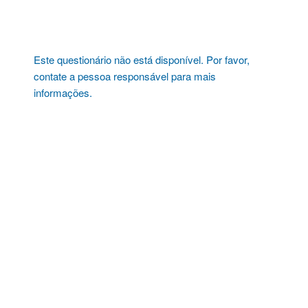
Pular
para
o
conteúdo
Este questionário não está disponível. Por favor,
contate a pessoa responsável para mais
informações.