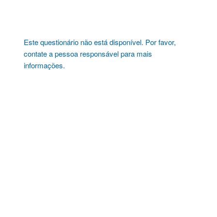
Pular
para
o
conteúdo
Este questionário não está disponível. Por favor,
contate a pessoa responsável para mais
informações.