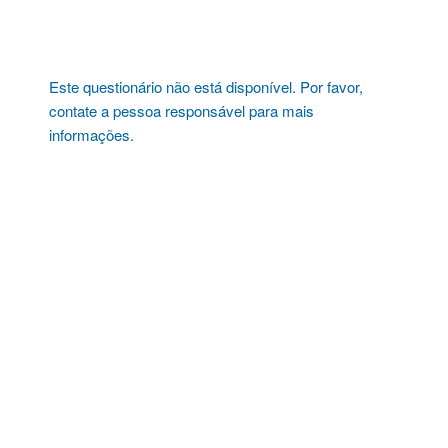
Pular
para
o
conteúdo
Este questionário não está disponível. Por favor,
contate a pessoa responsável para mais
informações.