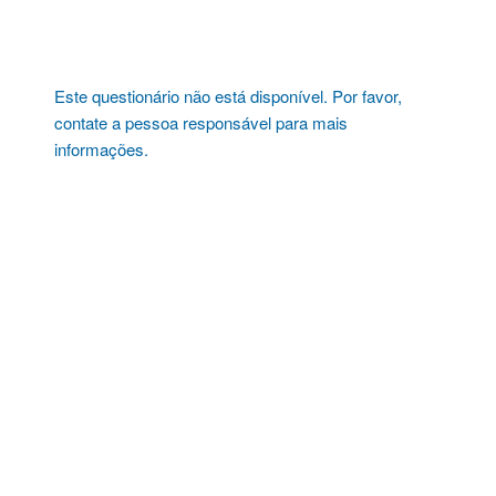
Pular
para
o
conteúdo
Este questionário não está disponível. Por favor,
contate a pessoa responsável para mais
informações.