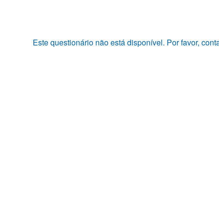
Pular
para
o
conteúdo
Este questionário não está disponível. Por favor, con