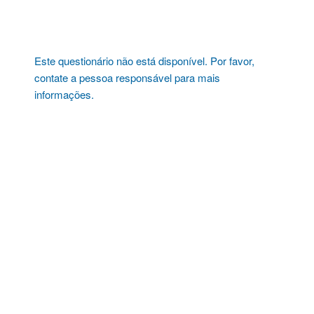
Pular
para
o
conteúdo
Este questionário não está disponível. Por favor,
contate a pessoa responsável para mais
informações.