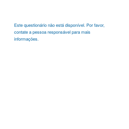
Pular
para
o
conteúdo
Este questionário não está disponível. Por favor,
contate a pessoa responsável para mais
informações.