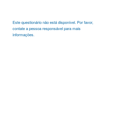
Pular
para
o
conteúdo
Este questionário não está disponível. Por favor,
contate a pessoa responsável para mais
informações.