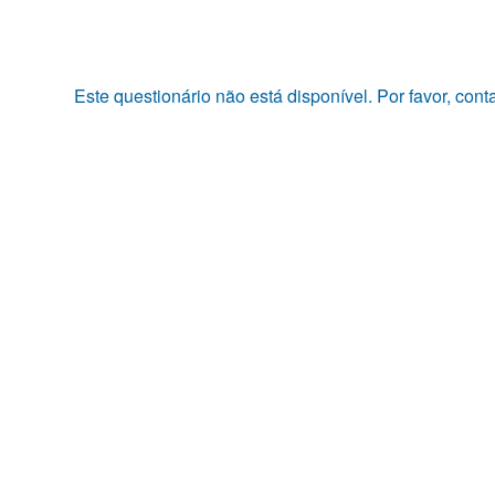
Pular
para
o
conteúdo
Este questionário não está disponível. Por favor, con