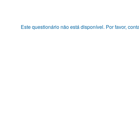
Pular
para
o
conteúdo
Este questionário não está disponível. Por favor, con