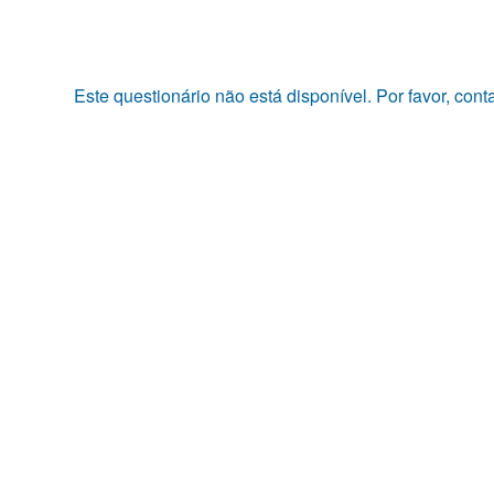
Pular
para
o
conteúdo
Este questionário não está disponível. Por favor, con