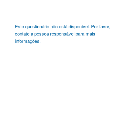
Pular
para
o
conteúdo
Este questionário não está disponível. Por favor,
contate a pessoa responsável para mais
informações.