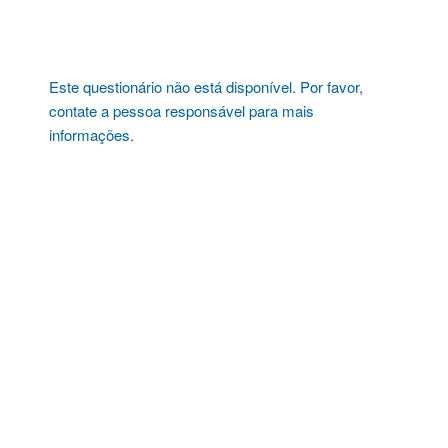
Pular
para
o
conteúdo
Este questionário não está disponível. Por favor,
contate a pessoa responsável para mais
informações.