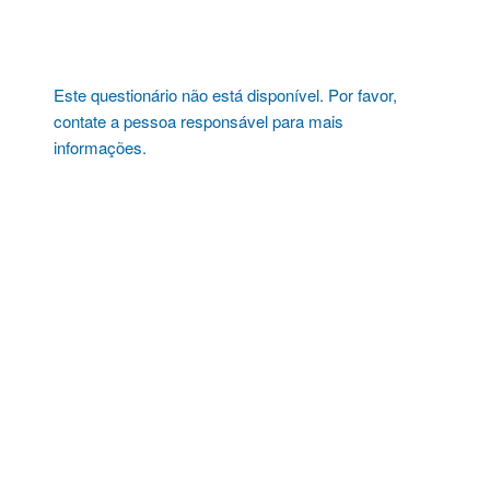
Pular
para
o
conteúdo
Este questionário não está disponível. Por favor,
contate a pessoa responsável para mais
informações.