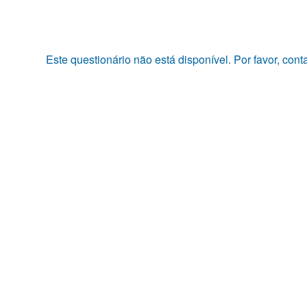
Pular
para
o
conteúdo
Este questionário não está disponível. Por favor, con