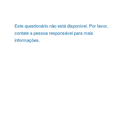
Pular
para
o
conteúdo
Este questionário não está disponível. Por favor,
contate a pessoa responsável para mais
informações.