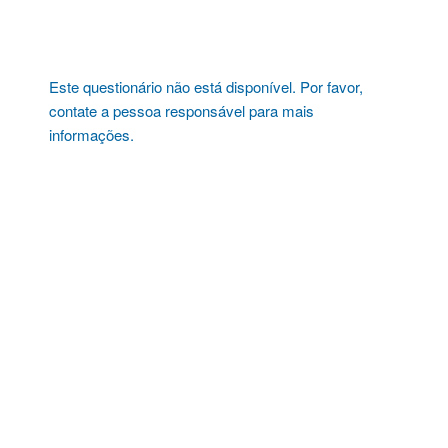
Pular
para
o
conteúdo
Este questionário não está disponível. Por favor,
contate a pessoa responsável para mais
informações.