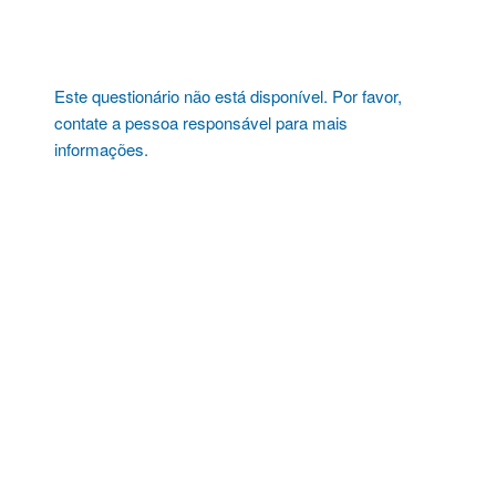
Pular
para
o
conteúdo
Este questionário não está disponível. Por favor,
contate a pessoa responsável para mais
informações.