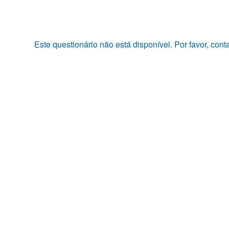
Pular
para
o
conteúdo
Este questionário não está disponível. Por favor, con