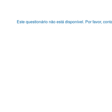
Pular
para
o
conteúdo
Este questionário não está disponível. Por favor, con