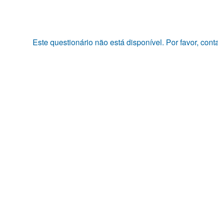
Pular
para
o
conteúdo
Este questionário não está disponível. Por favor, con