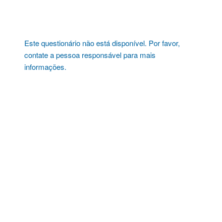
Pular
para
o
conteúdo
Este questionário não está disponível. Por favor,
contate a pessoa responsável para mais
informações.