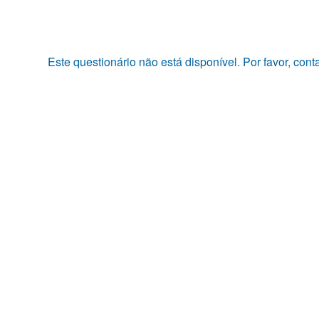
Pular
para
o
conteúdo
Este questionário não está disponível. Por favor, con