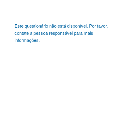
Pular
para
o
conteúdo
Este questionário não está disponível. Por favor,
contate a pessoa responsável para mais
informações.