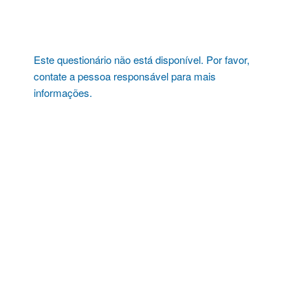
Pular
para
o
conteúdo
Este questionário não está disponível. Por favor,
contate a pessoa responsável para mais
informações.