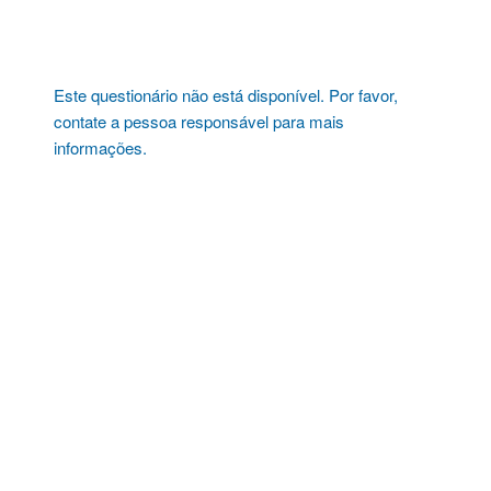
Pular
para
o
conteúdo
Este questionário não está disponível. Por favor,
contate a pessoa responsável para mais
informações.