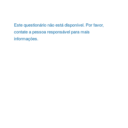
Pular
para
o
conteúdo
Este questionário não está disponível. Por favor,
contate a pessoa responsável para mais
informações.