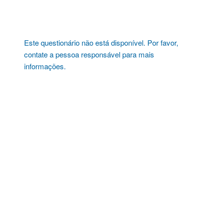
Pular
para
o
conteúdo
Este questionário não está disponível. Por favor,
contate a pessoa responsável para mais
informações.