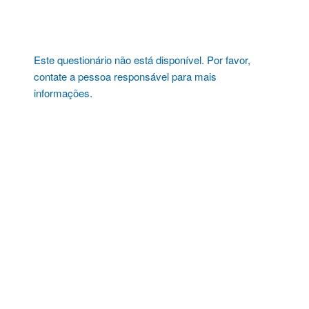
Pular
para
o
conteúdo
Este questionário não está disponível. Por favor,
contate a pessoa responsável para mais
informações.