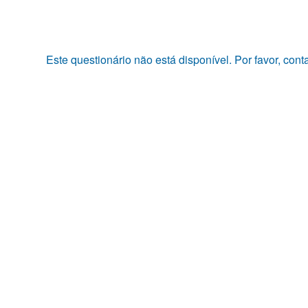
Pular
para
o
conteúdo
Este questionário não está disponível. Por favor, con