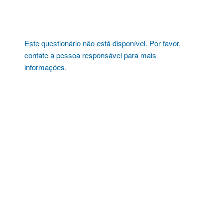
Pular
para
o
conteúdo
Este questionário não está disponível. Por favor,
contate a pessoa responsável para mais
informações.