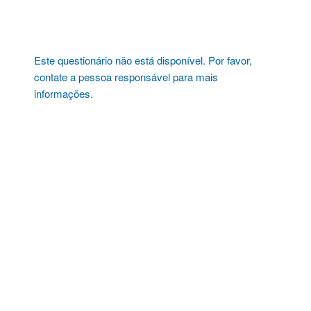
Pular
para
o
conteúdo
Este questionário não está disponível. Por favor,
contate a pessoa responsável para mais
informações.