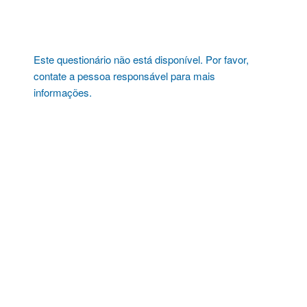
Pular
para
o
conteúdo
Este questionário não está disponível. Por favor,
contate a pessoa responsável para mais
informações.