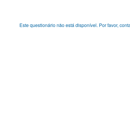
Pular
para
o
conteúdo
Este questionário não está disponível. Por favor, con