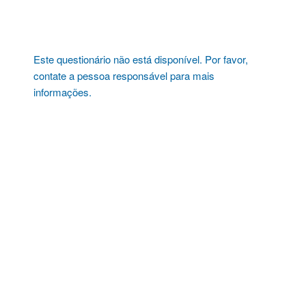
Pular
para
o
conteúdo
Este questionário não está disponível. Por favor,
contate a pessoa responsável para mais
informações.