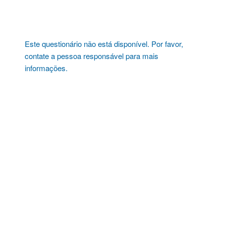
Pular
para
o
conteúdo
Este questionário não está disponível. Por favor,
contate a pessoa responsável para mais
informações.