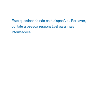
Pular
para
o
conteúdo
Este questionário não está disponível. Por favor,
contate a pessoa responsável para mais
informações.